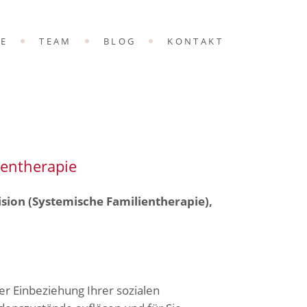
ANGEBOT
SE
TEAM
BLOG
KONTAKT
NE-ANMELDUNG
ANGEBOT
NE-ANMELDUNG
ientherapie
sion (Systemische Familientherapie),
er Einbeziehung Ihrer sozialen